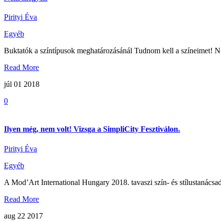
Pirityi Éva
Egyéb
Buktatók a színtípusok meghatározásánál Tudnom kell a színeimet! 
Read More
júl 01
2018
0
Ilyen még, nem volt! Vizsga a SimpliCity Fesztiválon.
Pirityi Éva
Egyéb
A Mod’Art International Hungary 2018. tavaszi szín- és stílustanácsa
Read More
aug 22
2017