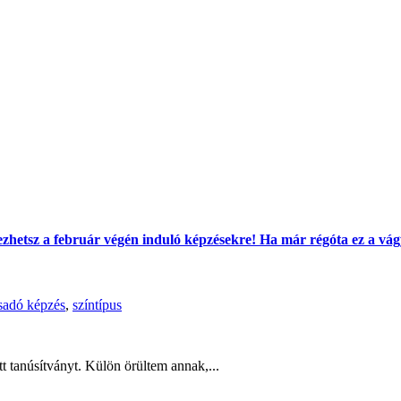
tkezhetsz a február végén induló képzésekre! Ha már régóta ez a v
sadó képzés
,
színtípus
t tanúsítványt. Külön örültem annak,...