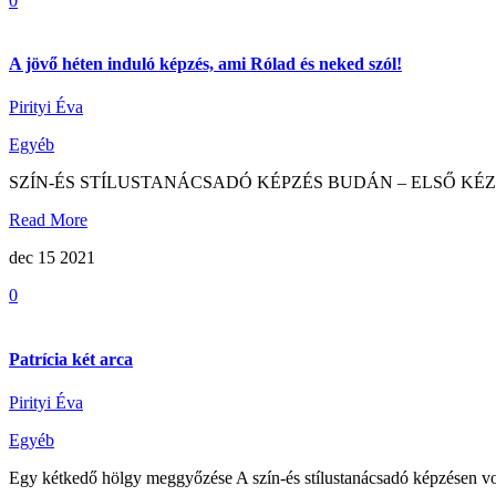
0
A jövő héten induló képzés, ami Rólad és neked szól!
Pirityi Éva
Egyéb
SZÍN-ÉS STÍLUSTANÁCSADÓ KÉPZÉS BUDÁN – ELSŐ KÉZ
Read More
dec 15
2021
0
Patrícia két arca
Pirityi Éva
Egyéb
Egy kétkedő hölgy meggyőzése A szín-és stílustanácsadó képzésen vol