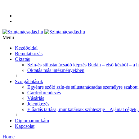
+36-20-350-9254
info@szintanacsadas.hu
Referenciák, tanítványaim
Adatvédelmi irányelvek
Menu
Kezdőoldal
Bemutatkozás
Oktatás
Szín-és stílustanácsadó képzés Budán – első kézből – a 
Oktatás más intézményekben
+
Szolgáltatások
Egyénre szóló szín-és stílustanácsadás személyre szabott,
Gardróbrendezés
Vásárlás
Jelentkezés
Előadás tartása, munkatársak színtesztje – Ajánlat cégek,
+
Diplomamunkám
Kapcsolat
Home