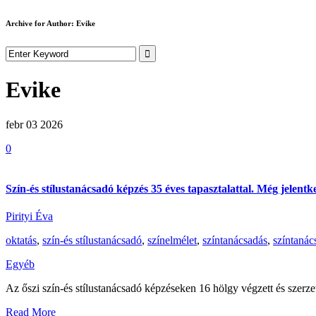
Archive for Author: Evike
Evike
febr 03
2026
0
Szín-és stílustanácsadó képzés 35 éves tapasztalattal. Még jelen
Pirityi Éva
oktatás
,
szín-és stílustanácsadó
,
színelmélet
,
színtanácsadás
,
színtanác
Egyéb
Az őszi szín-és stílustanácsadó képzéseken 16 hölgy végzett és szerzet
Read More