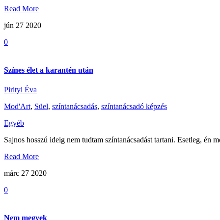
Read More
jún 27
2020
0
Színes élet a karantén után
Pirityi Éva
Mod'Art
,
Süel
,
színtanácsadás
,
színtanácsadó képzés
Egyéb
Sajnos hosszú ideig nem tudtam színtanácsadást tartani. Esetleg, én m
Read More
márc 27
2020
0
Nem megyek