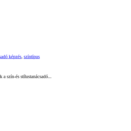
sadó képzés
,
színtípus
 a szín-és stílustanácsadó...