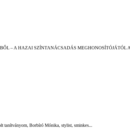
BŐL – A HAZAI SZÍNTANÁCSADÁS MEGHONOSÍTÓJÁTÓL Az 
t tanítványom, Borbíró Mónika, stylist, sminkes...