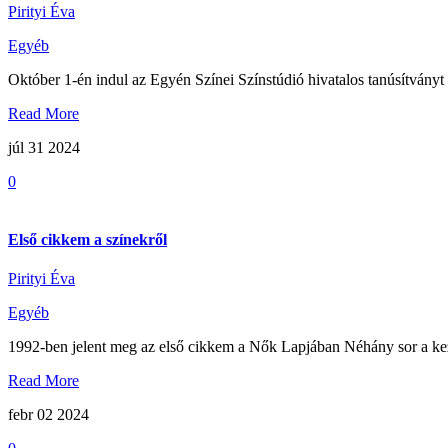
Pirityi Éva
Egyéb
Október 1-én indul az Egyén Színei Színstúdió hivatalos tanúsítványt a
Read More
júl 31
2024
0
Első cikkem a színekről
Pirityi Éva
Egyéb
1992-ben jelent meg az első cikkem a Nők Lapjában Néhány sor a ke
Read More
febr 02
2024