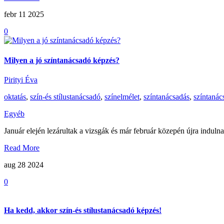
febr 11
2025
0
Milyen a jó színtanácsadó képzés?
Pirityi Éva
oktatás
,
szín-és stílustanácsadó
,
színelmélet
,
színtanácsadás
,
színtanác
Egyéb
Január elején lezárultak a vizsgák és már február közepén újra indulnak
Read More
aug 28
2024
0
Ha kedd, akkor szín-és stílustanácsadó képzés!