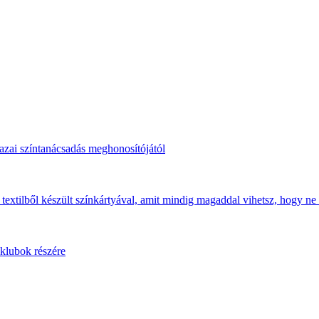
hazai színtanácsadás meghonosítójától
 textilből készült színkártyával, amit mindig magaddal vihetsz, hogy ne 
 klubok részére