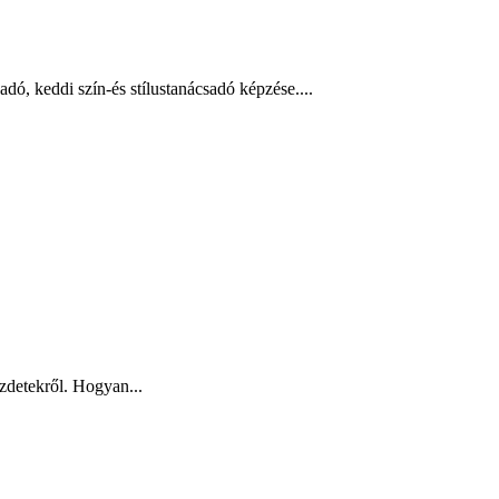
dó, keddi szín-és stílustanácsadó képzése....
zdetekről. Hogyan...