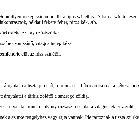
 Semmilyen meleg szín nem illik a típus színeihez. A barna szín teljesen k
ínkontrasztok, például fekete-fehér, piros-kék, stb.
ürkésfekete vagy ezüstszürke.
színe csontszínű, világos hideg bézs.
mfehérje elüt az írisz színétől.
 árnyalatai a tiszta pirostól, a rubin- és a bíborvörösön át a kékes- ibo
t árnyalatai a türkiz zöldtől a smaragd zöldig.
s árnyalatai, mint a halvány rózsaszín és lila, a világoskék, víz zöld.
 a szürke tengelyhez vagy rajta vannak. Ide tartoznak a tiszta szürke s