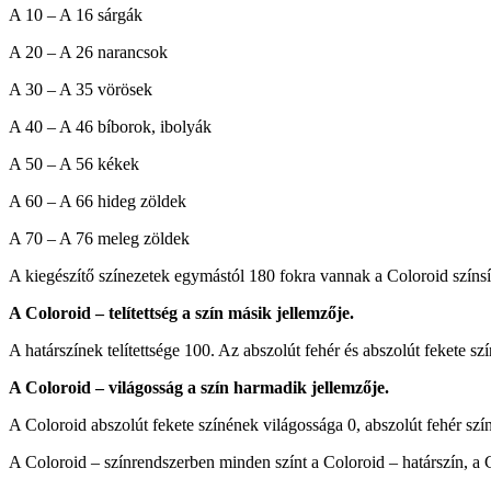
A 10 – A 16 sárgák
A 20 – A 26 narancsok
A 30 – A 35 vörösek
A 40 – A 46 bíborok, ibolyák
A 50 – A 56 kékek
A 60 – A 66 hideg zöldek
A 70 – A 76 meleg zöldek
A kiegészítő színezetek egymástól 180 fokra vannak a Coloroid színs
A Coloroid – telítettség a szín másik jellemzője.
A határszínek telítettsége 100. Az abszolút fehér és abszolút fekete szí
A Coloroid – világosság a szín harmadik jellemzője.
A Coloroid abszolút fekete színének világossága 0, abszolút fehér szí
A Coloroid – színrendszerben minden színt a Coloroid – határszín, a C