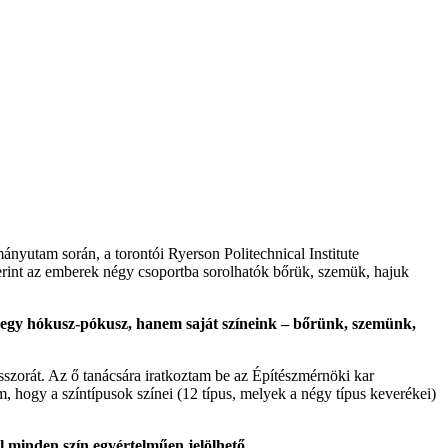
nyutam során, a torontói Ryerson Politechnical Institute
zerint az emberek négy csoportba sorolhatók bőrük, szemük, hajuk
egy hókusz-pókusz, hanem saját színeink – bőrünk, szemünk,
sszorát. Az ő tanácsára iratkoztam be az Építészmérnöki kar
ogy a színtípusok színei (12 típus, melyek a négy típus keverékei)
 minden szín egyértelműen jelölhető.