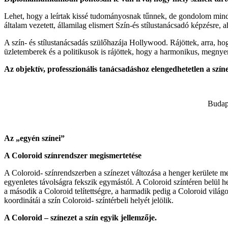
Lehet, hogy a leírtak kissé tudományosnak tűnnek, de gondolom minden
általam vezetett, államilag elismert Szín-és stílustanácsadó képzésre,
A szín- és stílustanácsadás szülőhazája Hollywood. Rájöttek, arra, ho
üzletemberek és a politikusok is rájöttek, hogy a harmonikus, megnye
Az objektív, professzionális tanácsadáshoz elengedhetetlen a szí
Budap
Az „egyén színei”
A Coloroid színrendszer megismertetése
A Coloroid- színrendszerben a színezet változása a henger kerülete ment
egyenletes távolságra fekszik egymástól. A Coloroid színtéren belül he
a második a Coloroid telítettségre, a harmadik pedig a Coloroid világos
koordinátái a szín Coloroid- színtérbeli helyét jelölik.
A Coloroid – színezet a szín egyik jellemzője.