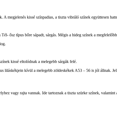
nek. A megjelenés kissé színpadias, a tiszta vibráló színek együttesen hat
 Tél- ősz típus bőre sápadt, sárgás. Mégis a hideg színek a megfelelőbb
log.
színek kissé eltolódnak a melegebb sárgák felé.
pus liláskékjein kívül a melegebb zöldeskékek A53 – 56 is jól állnak. Jel
hez vagy rajta vannak. Ide tartoznak a tiszta szürke színek, valamint a