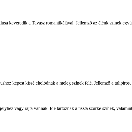
tílusa keveredik a Tavasz romantikájával. Jellemző az élénk színek együ
shoz képest kissé eltolódnak a meleg színek felé. Jellemző a tulipiros, 
lyhez vagy rajta vannak. Ide tartoznak a tiszta szürke színek, valamint 