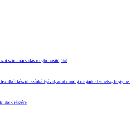
hazai színtanácsadás meghonosítójától
 textilből készült színkártyával, amit mindig magaddal vihetsz, hogy ne 
 klubok részére