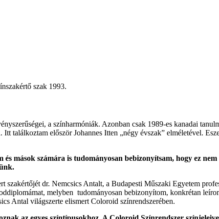
ínszakértő szak 1993.
vényszerűségei, a színharmóniák. Azonban csak 1989-es kanadai tanulmá
. Itt találkoztam először Johannes Itten „négy évszak” elméletével. Es
m és mások számára is tudományosan bebizonyítsam, hogy ez nem 
künk.
ert szakértőjét dr. Nemcsics Antalt, a Budapesti Műszaki Egyetem profe
oddiplomámat, melyben tudományosan bebizonyítom, konkrétan leírom, h
ics Antal világszerte elismert Coloroid színrendszerében.
ak az egyes színtípusokhoz. A Coloroid Színrendszer színjeleivel