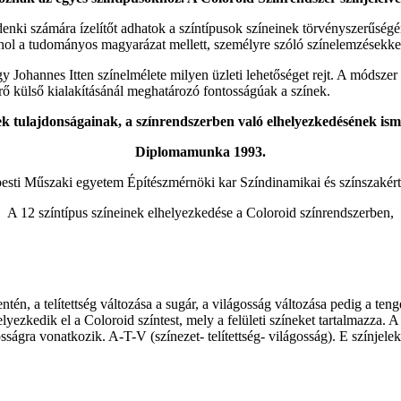
ki számára ízelítőt adhatok a színtípusok színeinek törvényszerűségér
 ahol a tudományos magyarázat mellett, személyre szóló színelemzésekkel 
gy Johannes Itten színelmélete milyen üzleti lehetőséget rejt. A módsze
rő külső kialakításánál meghatározó fontosságúak a színek.
nek tulajdonságainak, a színrendszerben való elhelyezkedésének ism
Diplomamunka 1993.
esti Műszaki egyetem Építészmérnöki kar Színdinamikai és színszakért
A 12 színtípus színeinek elhelyezkedése a Coloroid színrendszerben,
én, a telítettség változása a sugár, a világosság változása pedig a teng
lyezkedik el a Coloroid színtest, mely a felületi színeket tartalmazza. A
ságra vonatkozik. A-T-V (színezet- telítettség- világosság). E színjelek 