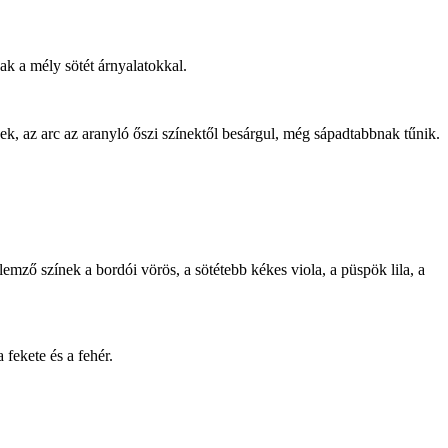
nak a mély sötét árnyalatokkal.
ek, az arc az aranyló őszi színektől besárgul, még sápadtabbnak tűnik.
lemző színek a bordói vörös, a sötétebb kékes viola, a püspök lila, a
 fekete és a fehér.