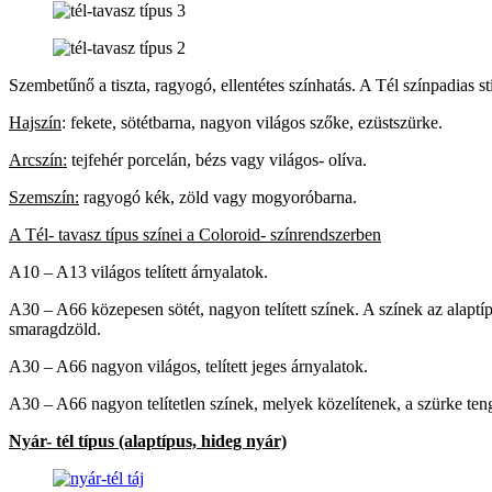
Szembetűnő a tiszta, ragyogó, ellentétes színhatás. A Tél színpadias s
Hajszín
: fekete, sötétbarna, nagyon világos szőke, ezüstszürke.
Arcszín:
tejfehér porcelán, bézs vagy világos- olíva.
Szemszín:
ragyogó kék, zöld vagy mogyoróbarna.
A Tél- tavasz típus színei a Coloroid- színrendszerben
A10 – A13 világos telített árnyalatok.
A30 – A66 közepesen sötét, nagyon telített színek. A színek az alaptípu
smaragdzöld.
A30 – A66 nagyon világos, telített jeges árnyalatok.
A30 – A66 nagyon telítetlen színek, melyek közelítenek, a szürke tenge
Nyár- tél típus (alaptípus, hideg nyár)