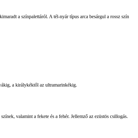
imaradt a színpalettáról. A tél-nyár típus arca besárgul a rossz szín
lyákig, a királykéktől az ultramarinkékig.
zínek, valamint a fekete és a fehér. Jellemző az ezüstös csillogás.