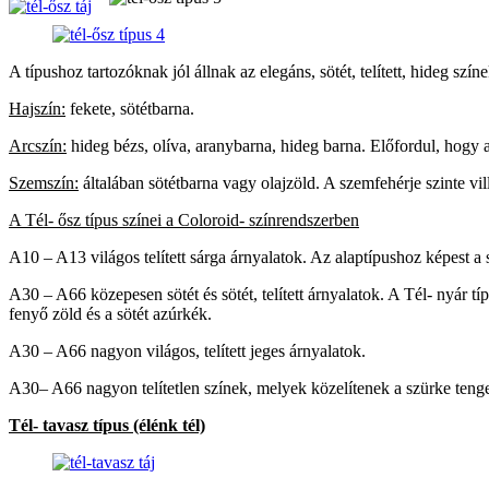
A típushoz tartozóknak jól állnak az elegáns, sötét, telített, hideg szí
Hajszín:
fekete, sötétbarna.
Arcszín:
hideg bézs, olíva, aranybarna, hideg barna. Előfordul, hogy a
Szemszín:
általában sötétbarna vagy olajzöld. A szemfehérje szinte vil
A Tél- ősz típus színei a Coloroid- színrendszerben
A10 – A13 világos telített sárga árnyalatok. Az alaptípushoz képest a 
A30 – A66 közepesen sötét és sötét, telített árnyalatok. A Tél- nyár tí
fenyő zöld és a sötét azúrkék.
A30 – A66 nagyon világos, telített jeges árnyalatok.
A30– A66 nagyon telítetlen színek, melyek közelítenek a szürke tengely
Tél- tavasz típus (élénk tél)