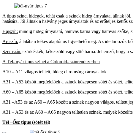
A típus színei hidegek, tehát csak a színek hideg árnyalatai állnak jól.
hatására. Jól állnak a halvány jeges árnyalatok és az erőteljes kettős sz
Hajszín:
mindig hideg árnyalatú, hamvas barna vagy hamvas-szőke, sz
Arcszín:
általában kékes alaptónus figyelhető meg. Az ide tartozók bőr
Szemszín:
szürkéskék, kékeszöld vagy sötétbarna. Jellemző, hogy a sze
A Tél- nyár típus színei a Coloroid- színrendszerben
A10 – A11 világos telített, hideg citromsárga árnyalatok.
A31 – A53 között megfelelőek a színek közepesen sötét és sötét, telített
A60 – A65 között megfelelőek a színek közepesen sötét és sötét, telítet
A31 –A53 és az A60 – A65 között a színek nagyon világos, telített jege
A31 – A53 és az A60 – A65 nagyon telítetlen színek, melyek közelítenek
Tél –Ősz típus (sötét tél)