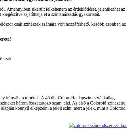
ől. Amennyiben sikerült felkeltenem az érdeklődését, jelentkezhet az
kiegészítve sajátíthatja el a színtanácsadás gyakorlatát.
r először csak színészek számára volt hozzáférhető, később azonban az
erete!
ő szak
ely irányában történik. A 48 db. Coloroid- alapszín esztétikailag
 színeket három összetartozó szám jelzi. Az első a Coloroid színezetre,
alapján könnyű elképzelni a jelölt színt, mert a jelek, mint a Coloroid