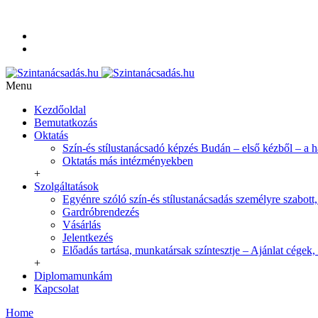
+36-20-350-9254
info@szintanacsadas.hu
Referenciák, tanítványaim
Adatvédelmi irányelvek
Menu
Kezdőoldal
Bemutatkozás
Oktatás
Szín-és stílustanácsadó képzés Budán – első kézből – a 
Oktatás más intézményekben
+
Szolgáltatások
Egyénre szóló szín-és stílustanácsadás személyre szabott,
Gardróbrendezés
Vásárlás
Jelentkezés
Előadás tartása, munkatársak színtesztje – Ajánlat cégek,
+
Diplomamunkám
Kapcsolat
Home