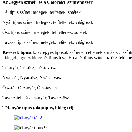
Az „egyén színei” és a Coloroid- színrendszer
Tél típus színei: hidegek, telítettek, sötétek
Nyár típus színei: hidegek, telítetlenek, világosak
Ősz típus színei: melegek, telítetlenek, sötétek
Tavasz típus színei: melegek, telítettek, világosak
Keverék típusok:
az egyes típusok színei elmehetnek a másik 3 színtí
hidegek, így ez hideg tél típus lesz. Ha a tél típus színei az ősz felé
Tél-nyár, Tél-ősz, Tél-tavasz
Nyár-tél, Nyár-ősz, Nyár-tavasz
Ősz-tél, Ősz-nyár, Ősz-tavasz
Tavasz-tél, Tavasz-nyár, Tavasz-ősz
Tél- nyár típus (alaptípus, hideg tél)