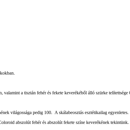
íkokban.
n, valamint a tisztán fehér és fekete keverékéből álló szürke telítettsége
nének világossága pedig 100. A skálabeosztás esztétikailag egyenletes.
oloroid abszolút fehér és abszolút fekete színe keverékének tekintünk.