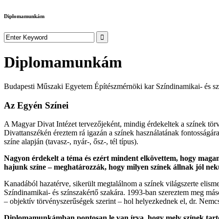
Diplomamunkám
Diplomamunkám
Budapesti Műszaki Egyetem Építészmérnöki kar Színdinamikai- és sz
Az Egyén Színei
A Magyar Divat Intézet tervezőjeként, mindig érdekeltek a színek tör
Divattanszékén éreztem rá igazán a színek használatának fontosságára
színe alapján (tavasz-, nyár-, ősz-, tél típus).
Nagyon érdekelt a téma és ezért mindent elkövettem, hogy maga
hajunk színe – meghatározzák, hogy milyen színek állnak jól ne
Kanadából hazatérve, sikerült megtalálnom a színek világszerte elism
Színdinamikai- és színszakértő szakára. 1993-ban szereztem meg más
– objektív törvényszerűségek szerint – hol helyezkednek el, dr. Nemcs
Diplomamunkámban pontosan le van írva, hogy mely színek tartozn