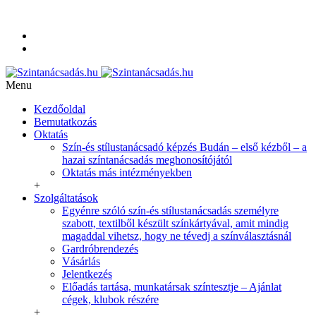
+36-20-350-9254
info@szintanacsadas.hu
Referenciák, tanítványaim
Adatvédelmi irányelvek
Menu
Kezdőoldal
Bemutatkozás
Oktatás
Szín-és stílustanácsadó képzés Budán – első kézből – a
hazai színtanácsadás meghonosítójától
Oktatás más intézményekben
+
Szolgáltatások
Egyénre szóló szín-és stílustanácsadás személyre
szabott, textilből készült színkártyával, amit mindig
magaddal vihetsz, hogy ne tévedj a színválasztásnál
Gardróbrendezés
Vásárlás
Jelentkezés
Előadás tartása, munkatársak színtesztje – Ajánlat
cégek, klubok részére
+