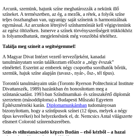
Arcunk, szemünk, hajunk színe meghatározzák a nekünk illő
színeket. A természetben, az ég, a mezők, a rétek, a folyók színe
teljes összhangban van, ugyanígy saját színeink is harmonizálnak
egymással. Az arcunkon létrejövő színharmóniát kell végigvinnünk
az egész öltözéken. Ismerve a színek törvényszerűségeit trükkökhöz
is folyamodhatunk, megjelenésünk még vonzóbbá tételéhez.
Találja meg színeit a segítségemmel!
A Magyar Divat Intézet vezető tervezőjeként, kanadai
tanulmányutam során találkoztam először a „négy évszak”
elmélettel. Eszerint az emberek négy csoportba sorolhatók bőrük,
szemük, hajuk színe alapján (tavasz-, nyár-, ősz-, tél típus).
Torontói tanulmányaim után (Toronto Ryerson Politechnical Institute
Divattanszék, 1989) hazánkban én honosítottam meg a
színtanácsadást. 1993-ban Színdinamikai- és színszakértő diplomát
szerzetem (másoddiploma) a Budapesti Műszaki Egyetem
Építészmérnöki karán.
Diplomamunkámban
tudományosan
bizonyítottam, hogy a színtípusok színei (12 típus, melyek a négy
típus keverékei) hol helyezkednek el, dr. Nemcsics Antal világszerte
elismert Coloroid színrendszerében.
Szín-és stílustanácsadó képzés Budán – első kézből – a hazai