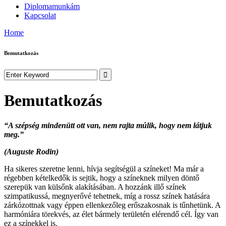
Diplomamunkám
Kapcsolat
Home
Bemutatkozás
Bemutatkozás
“A szépség mindenütt ott van, nem rajta múlik, hogy nem látjuk
meg.”
(Auguste Rodin)
Ha sikeres szeretne lenni, hívja segítségül a színeket! Ma már a
régebben kételkedők is sejtik, hogy a színeknek milyen döntő
szerepük van külsőnk alakításában. A hozzánk illő színek
szimpatikussá, megnyerővé tehetnek, míg a rossz színek hatására
zárkózottnak vagy éppen ellenkezőleg erőszakosnak is tűnhetünk. A
harmóniára törekvés, az élet bármely területén elérendő cél. Így van
ez a színekkel is.