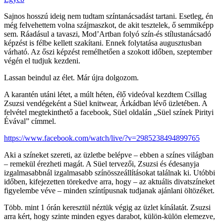
Sajnos hosszú ideig nem tudtam színtanácsadást tartani. Esetleg, én
még felvehettem volna szájmaszkot, de akit tesztelek, ő semmiképp
sem. Ráadásul a tavaszi, Mod’Artban folyó szín-és stílustanácsadó
képzést is félbe kellett szakítani. Ennek folytatása augusztusban
várható. Az őszi képzést remélhetően a szokott időben, szeptember
végén el tudjuk kezdeni.
Lassan beindul az élet. Már újra dolgozom.
A karantén utáni létet, a múlt héten, élő videóval kezdtem Csillag
Zsuzsi vendégeként a Süel knitwear, Árkádban lévő üzletében. A
felvétel megtekinthető a facebook, Süel oldalán „Süel színek Pirityi
Évával” címmel.
https://www.facebook.com/watch/live/?v=2985238494899765
Aki a színeket szereti, az üzletbe belépve – ebben a színes világban
– remekül érezheti magát. A Süel tervezői, Zsuzsi és édesanyja
izgalmasabbnál izgalmasabb színösszeállításokat találnak ki. Utóbbi
időben, kifejezetten törekedve arra, hogy – az aktuális divatszíneket
figyelembe véve – minden színtípusnak tudjanak ajánlani öltözéket.
Több. mint 1 órán keresztül néztük végig az üzlet kínálatát. Zsuzsi
arra kért, hogy szinte minden egyes darabot, külön-külön elemezve,