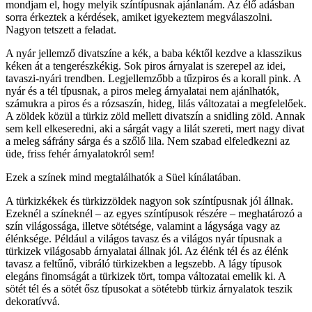
mondjam el, hogy melyik színtípusnak ajánlanám. Az élő adásban
sorra érkeztek a kérdések, amiket igyekeztem megválaszolni.
Nagyon tetszett a feladat.
A nyár jellemző divatszíne a kék, a baba kéktől kezdve a klasszikus
kéken át a tengerészkékig. Sok piros árnyalat is szerepel az idei,
tavaszi-nyári trendben. Legjellemzőbb a tűzpiros és a korall pink. A
nyár és a tél típusnak, a piros meleg árnyalatai nem ajánlhatók,
számukra a piros és a rózsaszín, hideg, lilás változatai a megfelelőek.
A zöldek közül a türkiz zöld mellett divatszín a snidling zöld. Annak
sem kell elkeseredni, aki a sárgát vagy a lilát szereti, mert nagy divat
a meleg sáfrány sárga és a szőlő lila. Nem szabad elfeledkezni az
üde, friss fehér árnyalatokról sem!
Ezek a színek mind megtalálhatók a Süel kínálatában.
A türkizkékek és türkizzöldek nagyon sok színtípusnak jól állnak.
Ezeknél a színeknél – az egyes színtípusok részére – meghatározó a
szín világossága, illetve sötétsége, valamint a lágysága vagy az
élénksége. Például a világos tavasz és a világos nyár típusnak a
türkizek világosabb árnyalatai állnak jól. Az élénk tél és az élénk
tavasz a feltűnő, vibráló türkizekben a legszebb. A lágy típusok
elegáns finomságát a türkizek tört, tompa változatai emelik ki. A
sötét tél és a sötét ősz típusokat a sötétebb türkiz árnyalatok teszik
dekoratívvá.