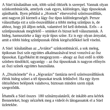
A Süel kínálatában sok, több színű öltözék is szerepel. Vannak olyan
színkombinációk, amelyek csak egyes, különleges, lágy típusoknak
ajánlhatók. Ilyen például a „Homok” elnevezésű színösszeállítás,
ami nagyon jól kiemeli a lágy ősz típus különlegességét. Persze
választhatja ezt a szín-összeállítást a többi meleg színtípus is, de
ahhoz, hogy jól álljon nekik, valamivel fel kell dobniuk. Erős – a
színtípusuknak megfelelő – sminket és bizsut kell választaniuk. A
hideg, hamuszürke a lágy nyár típus színe. Ez is egy olyan árnyalat,
amit a többi hideg színtípusnak élénk kiegészítőkkel kell viselni.
A Süel kínálatában az „Aviátor” színkombináció, a sok meleg,
tipikusan őszi szín együttes alkalmazásával teszi vonzóvá az ősz
típusokat. Egyébként itt megjegyzem – ahogy az őszi erdő is több
színben tündököl, ugyanígy – az ősz típusoknak is nagyon előnyös
az őszi színek együttes használata.
A „Diszkómelir” és a „Jégvarázs” fantázia nevű színösszeállítások
élénk hideg színei a tél típusokat teszik feltűnővé. Ha egy ilyen
öltözékben belépnek valahova, biztosan minden szem rájuk
szegeződik.
Írhatnék a Süel összes 180 színárnyalatáról, de inkább arra kérlek
Benneteket, hogy nézzétek meg a videót és látogassatok el a Süel
üzletekbe.