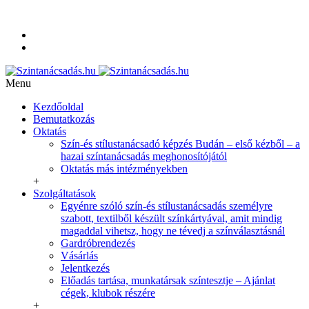
+36-20-350-9254
info@szintanacsadas.hu
Referenciák, tanítványaim
Adatvédelmi irányelvek
Menu
Kezdőoldal
Bemutatkozás
Oktatás
Szín-és stílustanácsadó képzés Budán – első kézből – a
hazai színtanácsadás meghonosítójától
Oktatás más intézményekben
+
Szolgáltatások
Egyénre szóló szín-és stílustanácsadás személyre
szabott, textilből készült színkártyával, amit mindig
magaddal vihetsz, hogy ne tévedj a színválasztásnál
Gardróbrendezés
Vásárlás
Jelentkezés
Előadás tartása, munkatársak színtesztje – Ajánlat
cégek, klubok részére
+