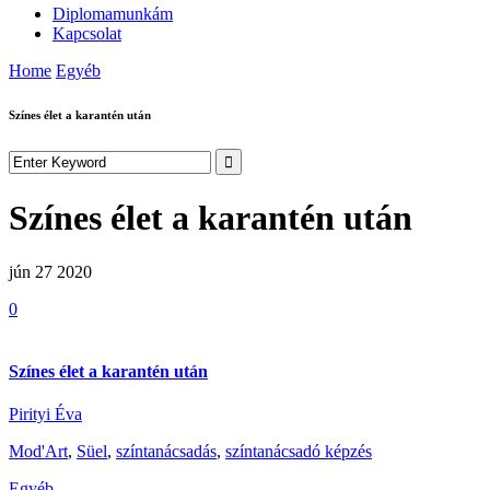
Diplomamunkám
Kapcsolat
Home
Egyéb
Színes élet a karantén után
Színes élet a karantén után
jún 27
2020
0
Színes élet a karantén után
Pirityi Éva
Mod'Art
,
Süel
,
színtanácsadás
,
színtanácsadó képzés
Egyéb