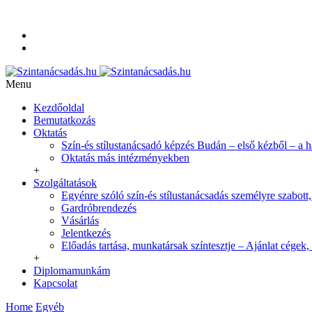
+36-20-350-9254
info@szintanacsadas.hu
Referenciák, tanítványaim
Adatvédelmi irányelvek
Menu
Kezdőoldal
Bemutatkozás
Oktatás
Szín-és stílustanácsadó képzés Budán – első kézből – a 
Oktatás más intézményekben
+
Szolgáltatások
Egyénre szóló szín-és stílustanácsadás személyre szabott,
Gardróbrendezés
Vásárlás
Jelentkezés
Előadás tartása, munkatársak színtesztje – Ajánlat cégek,
+
Diplomamunkám
Kapcsolat
Home
Egyéb