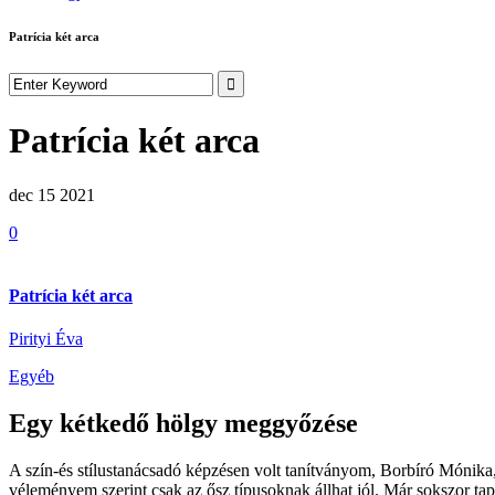
Patrícia két arca
Patrícia két arca
dec 15
2021
0
Patrícia két arca
Pirityi Éva
Egyéb
Egy kétkedő hölgy meggyőzése
A szín-és stílustanácsadó képzésen volt tanítványom, Borbíró Mónika, 
véleményem szerint csak az ősz típusoknak állhat jól. Már sokszor tap