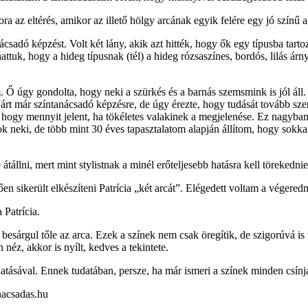
eltérés, amikor az illető hölgy arcának egyik felére egy jó színű arcp
csadó képzést. Volt két lány, akik azt hitték, hogy ők egy típusba tartoz
ttuk, hogy a hideg típusnak (tél) a hideg rózsaszínes, bordós, lilás árn
. Ő úgy gondolta, hogy neki a szürkés és a barnás szemsmink is jól áll.
 Járt már színtanácsadó képzésre, de úgy érezte, hogy tudását tovább szere
, hogy mennyit jelent, ha tökéletes valakinek a megjelenése. Ez nagyban
k neki, de több mint 30 éves tapasztalatom alapján állítom, hogy sokkal
tállni, mert mint stylistnak a minél erőteljesebb hatásra kell törekedni
sikerült elkészíteni Patrícia „két arcát”. Elégedett voltam a végeredm
Patrícia.
besárgul tőle az arca. Ezek a színek nem csak öregítik, de szigorúvá is t
éz, akkor is nyílt, kedves a tekintete.
tásával. Ennek tudatában, persze, ha már ismeri a színek minden csínját-
nacsadas.hu