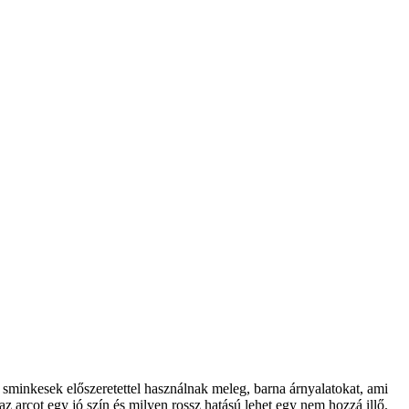
a sminkesek előszeretettel használnak meleg, barna árnyalatokat, ami
z arcot egy jó szín és milyen rossz hatású lehet egy nem hozzá illő.