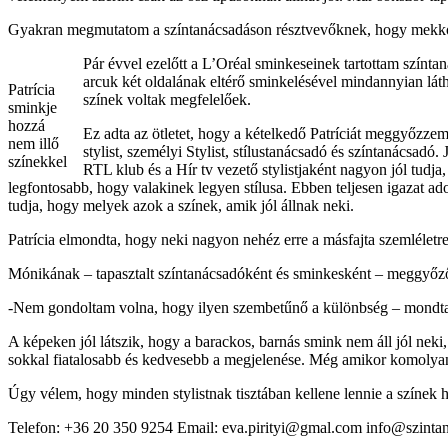
Gyakran megmutatom a színtanácsadáson résztvevőknek, hogy mekkora az 
Pár évvel ezelőtt a L’Oréal sminkeseinek tartottam színtaná
arcuk két oldalának eltérő sminkelésével mindannyian látha
Patrícia
színek voltak megfelelőek.
sminkje
hozzá
Ez adta az ötletet, hogy a kételkedő Patríciát meggyőzzem
nem illő
stylist, személyi Stylist, stílustanácsadó és színtanácsadó.
színekkel
RTL klub és a Hír tv vezető stylistjaként nagyon jól tudja
legfontosabb, hogy valakinek legyen stílusa. Ebben teljesen igazat ado
tudja, hogy melyek azok a színek, amik jól állnak neki.
Patrícia elmondta, hogy neki nagyon nehéz erre a másfajta szemléletre á
Mónikának – tapasztalt színtanácsadóként és sminkesként – meggyőzően 
-Nem gondoltam volna, hogy ilyen szembetűnő a különbség – mondta 
A képeken jól látszik, hogy a barackos, barnás smink nem áll jól neki, 
sokkal fiatalosabb és kedvesebb a megjelenése. Még amikor komolyan n
Úgy vélem, hogy minden stylistnak tisztában kellene lennie a színek ha
Telefon: +36 20 350 9254 Email: eva.pirityi@gmal.com info@szinta