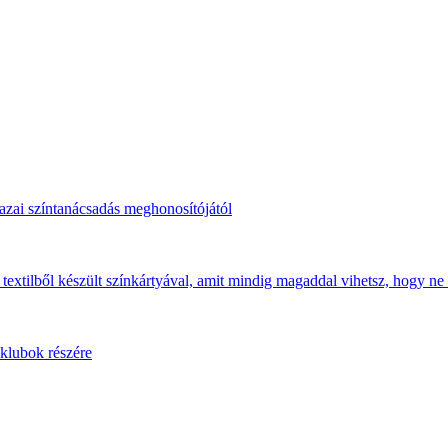
hazai színtanácsadás meghonosítójától
 textilből készült színkártyával, amit mindig magaddal vihetsz, hogy ne 
 klubok részére