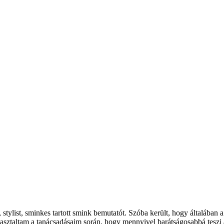
stylist, sminkes tartott smink bemutatót. Szóba került, hogy általában 
asztaltam a tanácsadásaim során, hogy mennyivel barátságosabbá teszi a