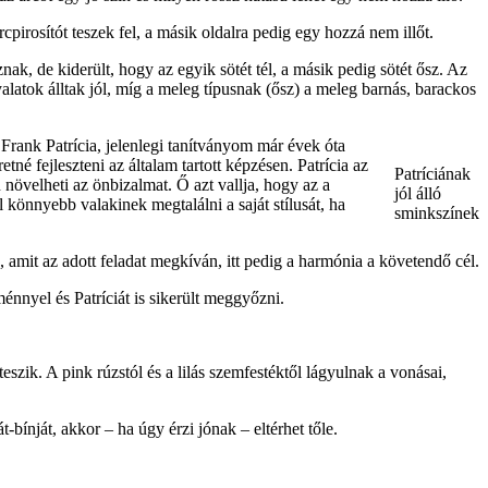
irosítót teszek fel, a másik oldalra pedig egy hozzá nem illőt.
nak, de kiderült, hogy az egyik sötét tél, a másik pedig sötét ősz. Az
yalatok álltak jól, míg a meleg típusnak (ősz) a meleg barnás, barackos
 Frank Patrícia, jelenlegi tanítványom már évek óta
tné fejleszteni az általam tartott képzésen. Patrícia az
Patríciának
 növelheti az önbizalmat. Ő azt vallja, hogy az a
jól álló
 könnyebb valakinek megtalálni a saját stílusát, ha
sminkszínek
e, amit az adott feladat megkíván, itt pedig a harmónia a követendő cél.
énnyel és Patríciát is sikerült meggyőzni.
eszik. A pink rúzstól és a lilás szemfestéktől lágyulnak a vonásai,
bínját, akkor – ha úgy érzi jónak – eltérhet tőle.