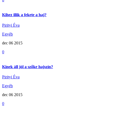
Kihez illik a fekete a haj?
Pirityi Éva
Egyéb
dec 06
2015
0
Kinek áll jól a szőke hajszín?
Pirityi Éva
Egyéb
dec 06
2015
0