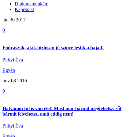
Diplomamunkám
Kapcsolat
jún 30
2017
0
Fodrászok, akik biztosan jó színre festik a hajad!
Pirityi Éva
Egyéb
nov 08
2016
0
Hatvanon túl is van élet! Most már bármit megtehetsz, sőt
bármit felvehetsz, amit eddig nem!
Pirityi Éva
Egyéb