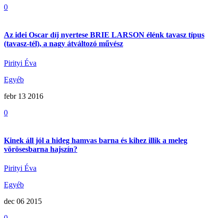
0
Az idei Oscar díj nyertese BRIE LARSON élénk tavasz típus
(tavasz-tél), a nagy átváltozó művész
Pirityi Éva
Egyéb
febr 13
2016
0
Kinek áll jól a hideg hamvas barna és kihez illik a meleg
vörösesbarna hajszín?
Pirityi Éva
Egyéb
dec 06
2015
0