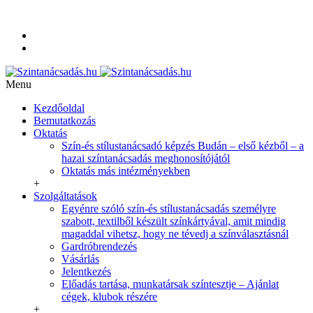
+36-20-350-9254
info@szintanacsadas.hu
Referenciák, tanítványaim
Adatvédelmi irányelvek
Menu
Kezdőoldal
Bemutatkozás
Oktatás
Szín-és stílustanácsadó képzés Budán – első kézből – a
hazai színtanácsadás meghonosítójától
Oktatás más intézményekben
+
Szolgáltatások
Egyénre szóló szín-és stílustanácsadás személyre
szabott, textilből készült színkártyával, amit mindig
magaddal vihetsz, hogy ne tévedj a színválasztásnál
Gardróbrendezés
Vásárlás
Jelentkezés
Előadás tartása, munkatársak színtesztje – Ajánlat
cégek, klubok részére
+