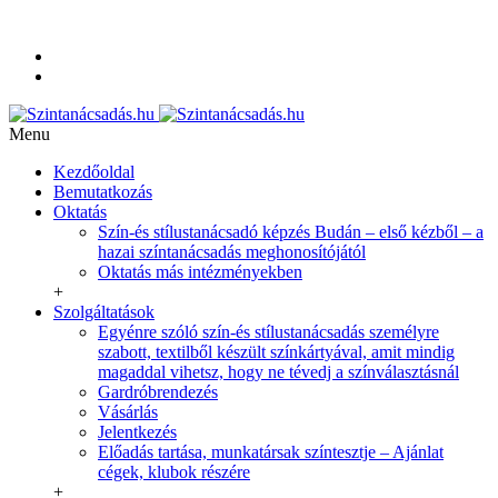
+36-20-350-9254
info@szintanacsadas.hu
Referenciák, tanítványaim
Adatvédelmi irányelvek
Menu
Kezdőoldal
Bemutatkozás
Oktatás
Szín-és stílustanácsadó képzés Budán – első kézből – a
hazai színtanácsadás meghonosítójától
Oktatás más intézményekben
+
Szolgáltatások
Egyénre szóló szín-és stílustanácsadás személyre
szabott, textilből készült színkártyával, amit mindig
magaddal vihetsz, hogy ne tévedj a színválasztásnál
Gardróbrendezés
Vásárlás
Jelentkezés
Előadás tartása, munkatársak színtesztje – Ajánlat
cégek, klubok részére
+