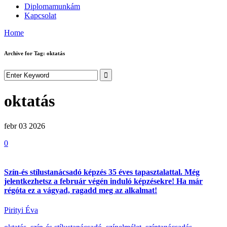
Diplomamunkám
Kapcsolat
Home
Archive for Tag: oktatás
oktatás
febr 03
2026
0
Szín-és stílustanácsadó képzés 35 éves tapasztalattal. Még
jelentkezhetsz a február végén induló képzésekre! Ha már
régóta ez a vágyad, ragadd meg az alkalmat!
Pirityi Éva