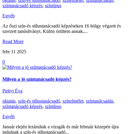
oktatás
,
szín-és stílustanácsadó
,
színelmélet
,
színtanácsadás
,
színtanácsadó képzés
,
színtípus
Egyéb
Az őszi szín-és stílustanácsadó képzéseken 16 hölgy végzett és
szerzett tanúsítványt. Külön örültem annak,...
Read More
febr 11
2025
0
Milyen a jó színtanácsadó képzés?
Pirityi Éva
oktatás
,
szín-és stílustanácsadó
,
színelmélet
,
színtanácsadás
,
színtanácsadó képzés
,
színtípus
Egyéb
Január elején lezárultak a vizsgák és már február közepén újra
indulnak a szín-és stílustanácsadó...