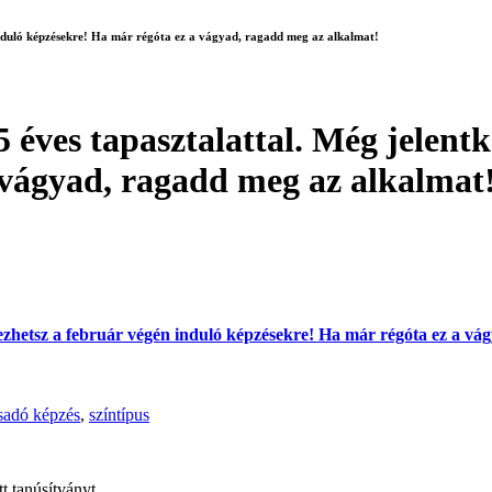
 induló képzésekre! Ha már régóta ez a vágyad, ragadd meg az alkalmat!
5 éves tapasztalattal. Még jelent
 vágyad, ragadd meg az alkalmat
tkezhetsz a február végén induló képzésekre! Ha már régóta ez a v
sadó képzés
,
színtípus
t tanúsítványt.