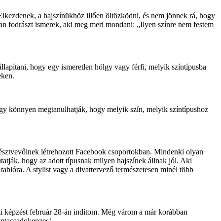
 Elkezdenek, a hajszínükhöz illően öltözködni, és nem jönnek rá, hogy
yan fodrászt ismerek, aki meg meri mondani: „Ilyen színre nem festem
állapítani, hogy egy ismeretlen hölgy vagy férfi, melyik színtípusba
eken.
 így könnyen megtanulhatják, hogy melyik szín, melyik színtípushoz
s résztvevőinek létrehozott Facebook csoportokban. Mindenki olyan
tatják, hogy az adott típusnak milyen hajszínek állnak jól. Aki
 tablóra. A stylist vagy a divattervező természetesen minél több
ati képzést február 28-án indítom. Még várom a már korábban
zintacsadokepzes/