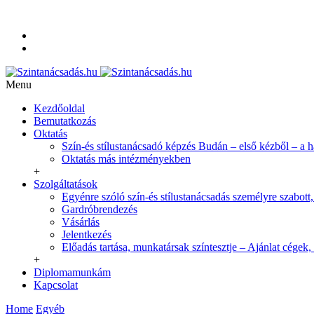
+36-20-350-9254
info@szintanacsadas.hu
Referenciák, tanítványaim
Adatvédelmi irányelvek
Menu
Kezdőoldal
Bemutatkozás
Oktatás
Szín-és stílustanácsadó képzés Budán – első kézből – a 
Oktatás más intézményekben
+
Szolgáltatások
Egyénre szóló szín-és stílustanácsadás személyre szabott,
Gardróbrendezés
Vásárlás
Jelentkezés
Előadás tartása, munkatársak színtesztje – Ajánlat cégek,
+
Diplomamunkám
Kapcsolat
Home
Egyéb