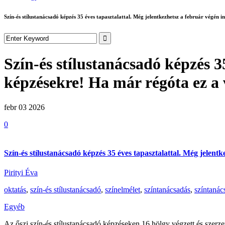
Szín-és stílustanácsadó képzés 35 éves tapasztalattal. Még jelentkezhetsz a február végén
Szín-és stílustanácsadó képzés 3
képzésekre! Ha már régóta ez a
febr 03
2026
0
Szín-és stílustanácsadó képzés 35 éves tapasztalattal. Még jelen
Pirityi Éva
oktatás
,
szín-és stílustanácsadó
,
színelmélet
,
színtanácsadás
,
színtanác
Egyéb
Az őszi szín-és stílustanácsadó képzéseken 16 hölgy végzett és szerzet