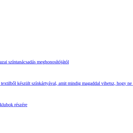
hazai színtanácsadás meghonosítójától
 textilből készült színkártyával, amit mindig magaddal vihetsz, hogy ne 
 klubok részére