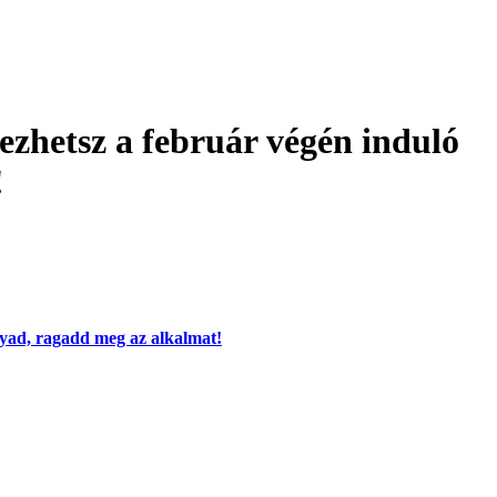
kezhetsz a február végén induló
!
ágyad, ragadd meg az alkalmat!