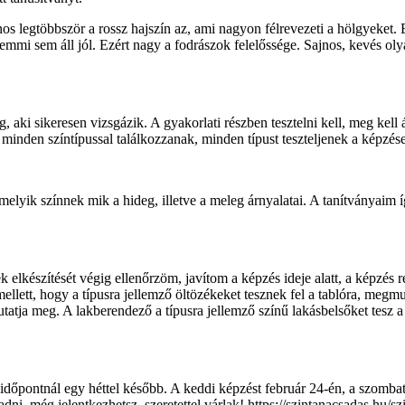
os legtöbbször a rossz hajszín az, ami nagyon félrevezeti a hölgyeket.
semmi sem áll jól. Ezért nagy a fodrászok felelőssége. Sajnos, kevés ol
 aki sikeresen vizsgázik. A gyakorlati részben tesztelni kell, meg kell 
– minden színtípussal találkozzanak, minden típust teszteljenek a képzés
melyik színnek mik a hideg, illetve a meleg árnyalatai. A tanítványaim
ek elkészítését végig ellenőrzöm, javítom a képzés ideje alatt, a képzé
mellett, hogy a típusra jellemző öltözékeket tesznek fel a tablóra, megmu
utatja meg. A lakberendező a típusra jellemző színű lakásbelsőket tesz a
 időpontnál egy héttel később. A keddi képzést február 24-én, a szomb
radni, még jelentkezhetsz, szeretettel várlak! https://szintanacsadas.hu/s