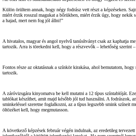
Külön örültem annak, hogy négy fodrász vett részt a képzéseken. Sajn
miért érzik rosszul magukat a bőrükben, miért érzik úgy, hogy nekik 
a hajad, mert nem fog jól állni!”
A hivatalos, magyar és angol nyelvű tanúsítványt csak az kaphatja meg,
tartozik. Arra is törekedni kell, hogy a részvevők – lehetőség szerint 
Fontos része az oktatásnak a színkör kirakása, ahol bemutatom, hogy 
tartozik.
A záróvizsgára kinyomatva be kell mutatni a 12 típus színtablóját. Ez
tablókat készíthet, amit majd később jól tud használni. A fodrászok, a
sminkeléssel szeretne foglalkozni, az a típus legszebb smink színeit m
öltözéket kell, hogy megmutasson.
A következő képzések február végén indulnak, az eredetileg tervezett
jelentkezőktől a kitöltött jelentkezési lapokat.. Ha nem szeretnél lema