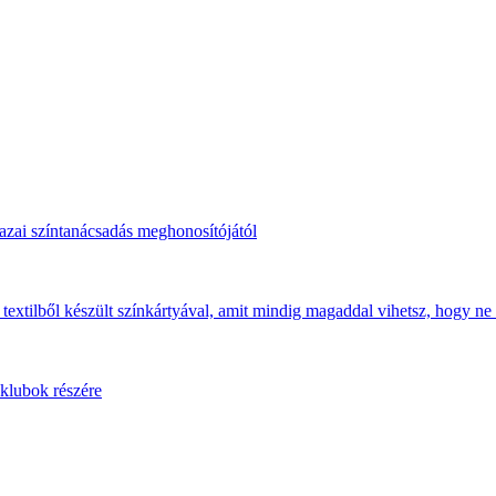
hazai színtanácsadás meghonosítójától
 textilből készült színkártyával, amit mindig magaddal vihetsz, hogy ne 
 klubok részére