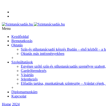
+36-20-350-9254
info@szintanacsadas.hu
Referenciák, tanítványaim
Adatvédelmi irányelvek
Menu
Kezdőoldal
Bemutatkozás
Oktatás
Szín-és stílustanácsadó képzés Budán – első kézből – a 
Oktatás más intézményekben
+
Szolgáltatások
Egyénre szóló szín-és stílustanácsadás személyre szabott,
Gardróbrendezés
Vásárlás
Jelentkezés
Előadás tartása, munkatársak színtesztje – Ajánlat cégek,
+
Diplomamunkám
Kapcsolat
Home
2024