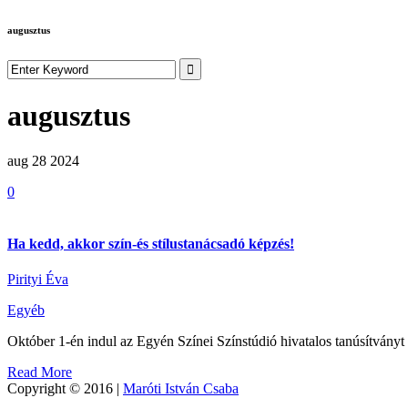
augusztus
augusztus
aug 28
2024
0
Ha kedd, akkor szín-és stílustanácsadó képzés!
Pirityi Éva
Egyéb
Október 1-én indul az Egyén Színei Színstúdió hivatalos tanúsítványt a
Read More
Copyright © 2016 |
Maróti István Csaba